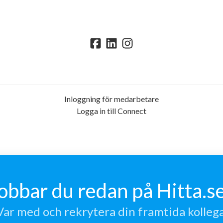
Inloggning för medarbetare
Logga in till Connect
obbar du redan på Hitta.s
Var med och rekrytera din framtida kollega