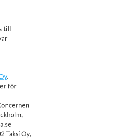
till
var
 Oy
.
er för
 Koncernen
ockholm,
a.se
2 Taksi Oy,