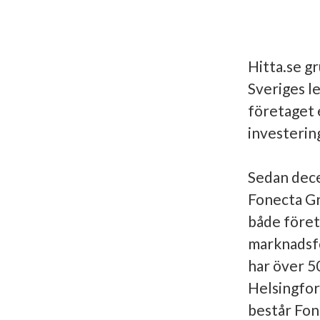
Hitta.se gr
Sveriges l
företaget 
investerin
Sedan dece
Fonecta Gr
både föret
marknadsfö
har över 5
Helsingfor
består Fon