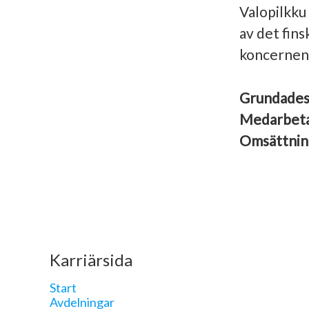
Valopilkku
av det fin
koncernens
Grundade
Medarbet
Omsättni
Karriärsida
Start
Avdelningar