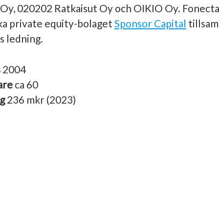
 Oy, 020202 Ratkaisut Oy och OIKIO Oy. Fonecta
ska private equity-bolaget
Sponsor Capital
tillsa
 ledning.
s
2004
are
ca 60
ng
236 mkr (2023)