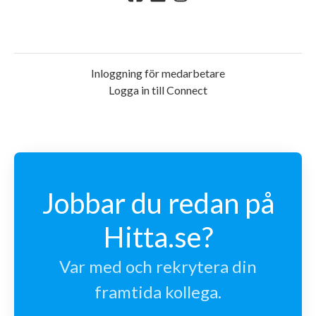
Inloggning för medarbetare
Logga in till Connect
Jobbar du redan på
Hitta.se?
Var med och rekrytera din
framtida kollega.