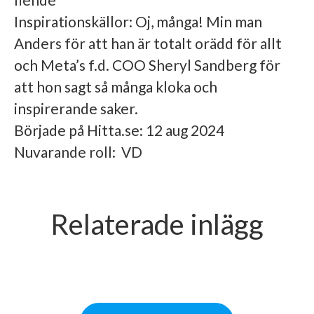
Inspirationskällor: Oj, många! Min man
Anders för att han är totalt orädd för allt
och Meta’s f.d. COO Sheryl Sandberg för
att hon sagt så många kloka och
inspirerande saker.
Började på Hitta.se: 12 aug 2024
Nuvarande roll: VD
Lär känna vår nya Chief
Lär känna vår nya People
Relaterade inlägg
Technology Officer - Roger: “Live
Business Partner - My: “Lev som
🤖 HAIA – Vår resa in i en AI-
and let live”
du lär”
revolution