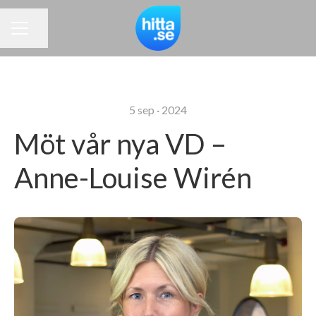
Dela sidan
KARRIÄRMENY
5 sep · 2024
Möt vår nya VD –
Anne-Louise Wirén