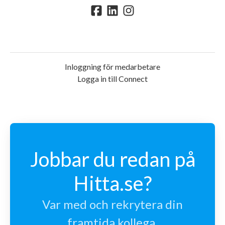
Inloggning för medarbetare
Logga in till Connect
Jobbar du redan på
Hitta.se?
Var med och rekrytera din
framtida kollega.